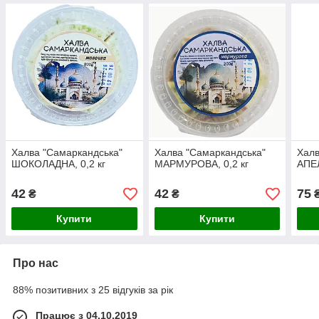
Халва "Самаркандська"
Халва "Самаркандська"
Халв
ШОКОЛАДНА, 0,2 кг
МАРМУРОВА, 0,2 кг
АПЕЛ
42
42
75
₴
₴
Купити
Купити
Про нас
88% позитивних з 25 відгуків за рік
Працює з 04.10.2019