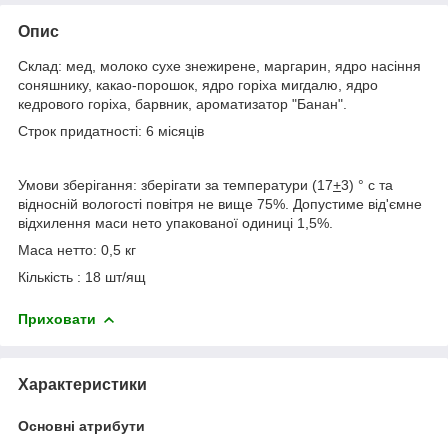
Опис
Склад: мед, молоко сухе знежирене, маргарин, ядро насіння
соняшнику, какао-порошок, ядро горіха мигдалю, ядро
кедрового горіха, барвник, ароматизатор "Банан".
Строк придатності: 6 місяців
Умови зберігання: зберігати за температури (17
+
3) ° с та
відносній вологості повітря не вище 75%. Допустиме від'ємне
відхилення маси нето упакованої одиниці 1,5%.
Маса нетто: 0,5 кг
Кількість : 18 шт/ящ
Приховати
Характеристики
Основні атрибути