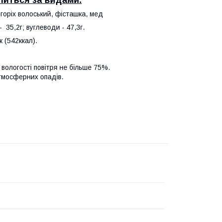
литься за видами.
, горіх волоський, фісташка, мед
 - 35,2г; вуглеводи - 47,3г.
 (542ккал).
 вологості повітря не більше 75%.
і атмосферних опадів.