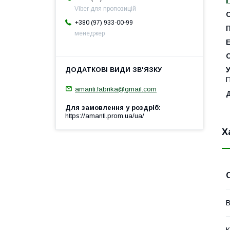
Viber для пропозицій
+380 (97) 933-00-99
П
менеджер
Е
У
П
amanti.fabrika@gmail.com
Для замовлення у роздріб
https://amanti.prom.ua/ua/
Х
В