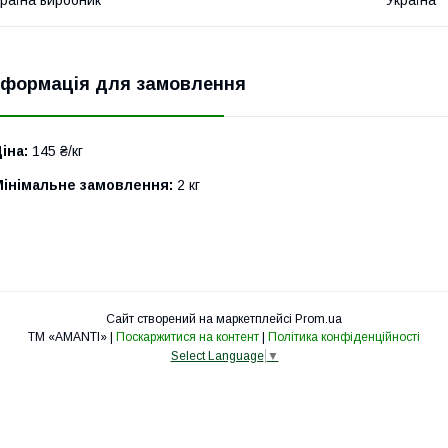
раїна виробник
Україна
нформація для замовлення
іна:
145 ₴/кг
Мінімальне замовлення:
2 кг
Сайт створений на маркетплейсі
Prom.ua
TM «AMANTI» |
Поскаржитися на контент
|
Політика конфіденційності
Select Language
▼