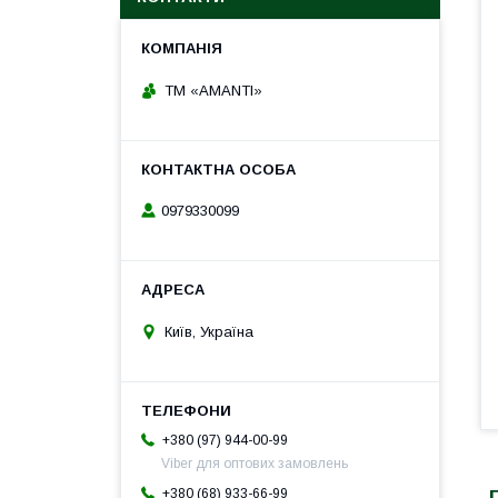
TM «AMANTI»
0979330099
Київ, Україна
+380 (97) 944-00-99
Viber для оптових замовлень
+380 (68) 933-66-99