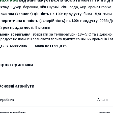
Пахлава
відвантажується в асортименті та не ді
Склад:
цукор, борошно, яйця курячі, сіль, вода, жир, аромат горіха
оживна (харчова) цінність на 100г продукту:
білки - 5,9г; жири
нергетична цінність (калорійність) на 100г продукту:
2266кДж
Строк придатності:
9 місяців
мови зберігання:
зберігати за температури (18+-5)С та відносної
родукт не повинен зазнавати впливу прямих сонячних променів 
ДСТУ 4688:2006 Маса нетто:1,0 кг.
арактеристики
Основні атрибути
иробник
Amanti