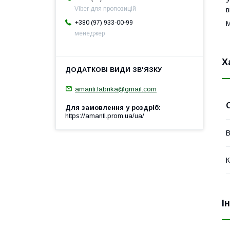
У
Viber для пропозицій
в
+380 (97) 933-00-99
М
менеджер
Х
amanti.fabrika@gmail.com
Для замовлення у роздріб
https://amanti.prom.ua/ua/
В
К
І