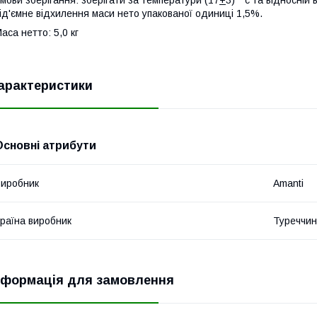
мови зберігання: зберігати за температури (17
+
3) ° с та відносні
ід'ємне відхилення маси нето упакованої одиниці 1,5%.
аса нетто: 5,0 кг
арактеристики
Основні атрибути
иробник
Amanti
раїна виробник
Туреччи
нформація для замовлення