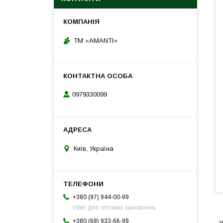
TM «AMANTI»
0979330099
Київ, Україна
+380 (97) 944-00-99
Viber для оптових замовлень
+380 (68) 933-66-99