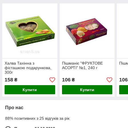
Халва Тахінна з
Пішманіє "ФРУКТОВЕ
Пішм
фісташкою подарункова,
АСОРТІ" №1, 240 г
300г
158
106
106
₴
₴
Купити
Купити
Про нас
88% позитивних з 25 відгуків за рік