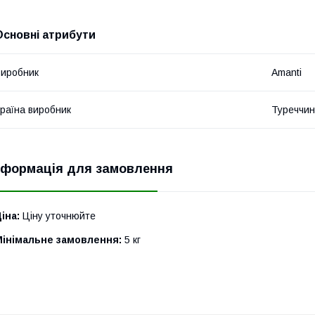
Основні атрибути
иробник
Amanti
раїна виробник
Туреччи
нформація для замовлення
іна:
Ціну уточнюйте
Мінімальне замовлення:
5 кг