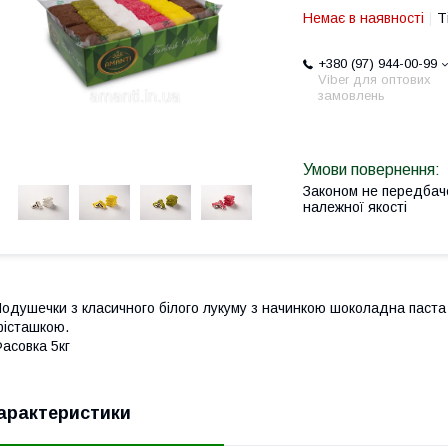
Немає в наявності
Т
+380 (97) 944-00-99
Viber для оптових
замовлень
Законом не передбач
належної якості
одушечки з класичного білого лукуму з начинкою шоколадна паста 
істашкою.
асовка 5кг
арактеристики