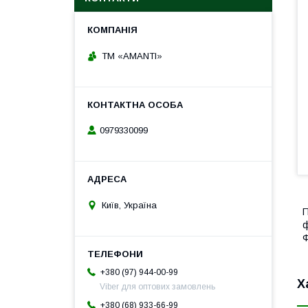
TM «AMANTI»
0979330099
Київ, Україна
П
ф
Ф
+380 (97) 944-00-99
Х
Viber для оптових замовлень
+380 (68) 933-66-99