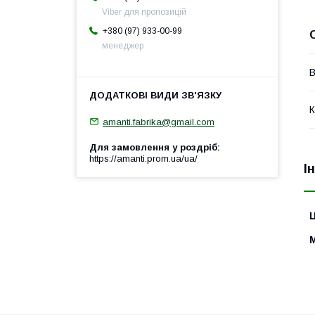
Viber для пропозицій
+380 (97) 933-00-99
менеджер
В
К
amanti.fabrika@gmail.com
Для замовлення у роздріб
https://amanti.prom.ua/ua/
І
Ц