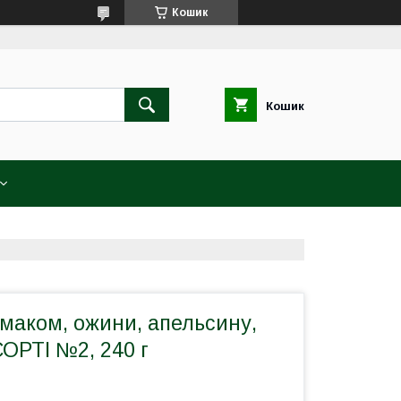
Кошик
Кошик
смаком, ожини, апельсину,
СОРТІ №2, 240 г