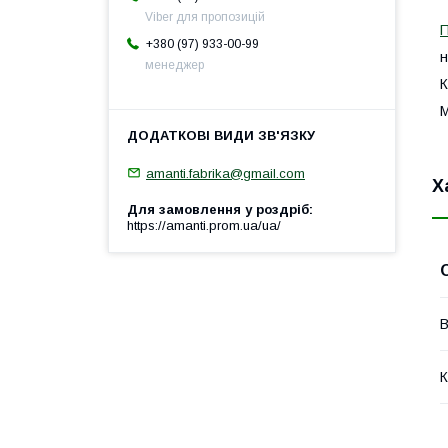
Viber для пропозицій
+380 (97) 933-00-99
н
менеджер
К
М
amanti.fabrika@gmail.com
Х
Для замовлення у роздріб
https://amanti.prom.ua/ua/
В
К