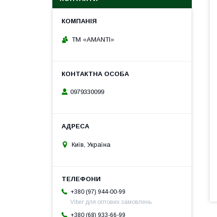
TM «AMANTI»
0979330099
Київ, Україна
+380 (97) 944-00-99
Viber для оптових замовлень
+380 (68) 933-66-99