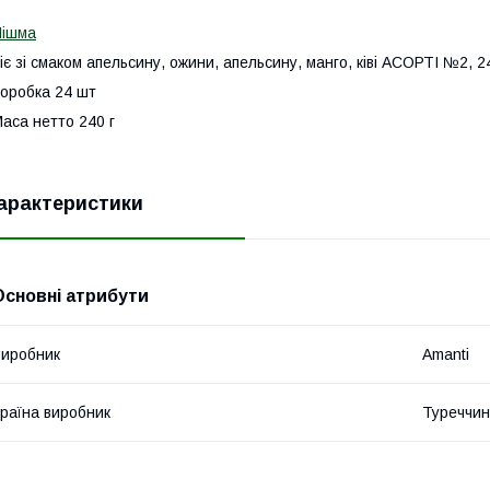
Пішма
іє зі смаком апельсину, ожини, апельсину, манго, ківі АСОРТІ №2, 2
оробка 24 шт
аса нетто 240 г
арактеристики
Основні атрибути
иробник
Amanti
раїна виробник
Туреччи