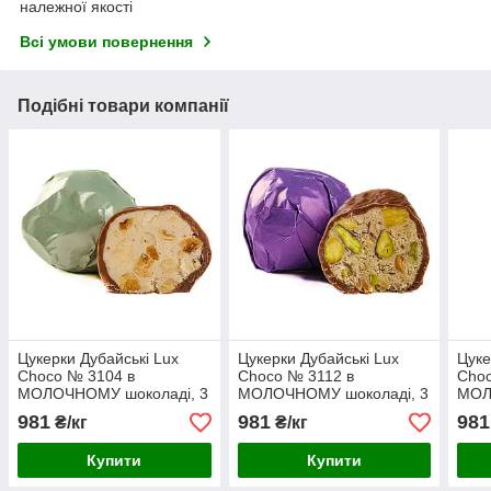
належної якості
Всі умови повернення
Подібні товари компанії
Цукерки Дубайські Lux
Цукерки Дубайські Lux
Цуке
Choco № 3104 в
Choco № 3112 в
Choc
МОЛОЧНОМУ шоколаді, 3
МОЛОЧНОМУ шоколаді, 3
МОЛ
кг
кг
кг
981
981
981
₴/кг
₴/кг
Купити
Купити