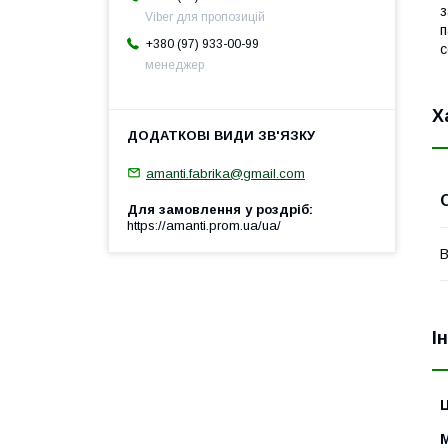
з
Viber для пропозицій
п
+380 (97) 933-00-99
с
менеджер
Х
amanti.fabrika@gmail.com
Для замовлення у роздріб
https://amanti.prom.ua/ua/
В
І
Ц