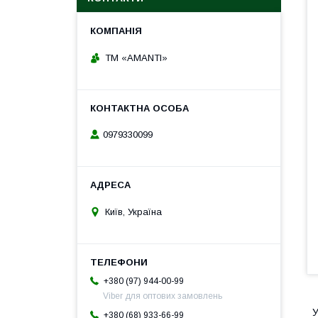
TM «AMANTI»
0979330099
Київ, Україна
+380 (97) 944-00-99
Viber для оптових замовлень
У
+380 (68) 933-66-99