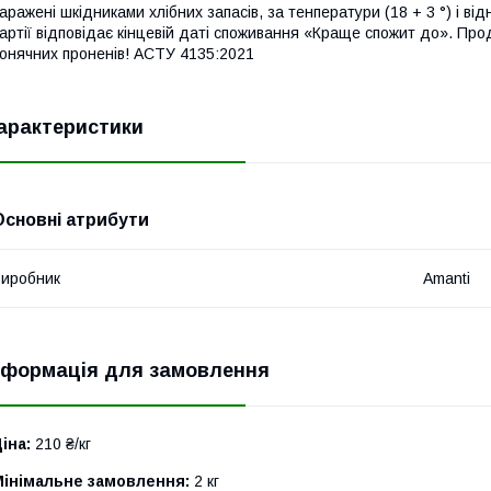
аражені шкідниками хлібних запасів, за тенператури (18 + 3 °) і ві
артії відповідає кінцевій даті споживання «Краще спожит до». Про
онячних проненів! АСТУ 4135:2021
арактеристики
Основні атрибути
иробник
Amanti
нформація для замовлення
іна:
210 ₴/кг
Мінімальне замовлення:
2 кг