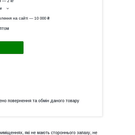
 — 2 кг
и
лення на сайті — 10 000 ₴
оптом
ено повернення та обмін даного товару
риміщеннях, які не мають стороннього запаху, не