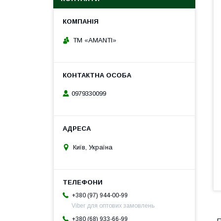
TM «AMANTI»
0979330099
Київ, Україна
+380 (97) 944-00-99
Viber для оптових замовлень
+380 (68) 933-66-99