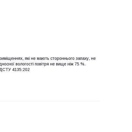
приміщеннях, які не мають стороннього запаху, не
ідносної вологості повітря не вище ніж 75 %.
 ДСТУ 4135:202