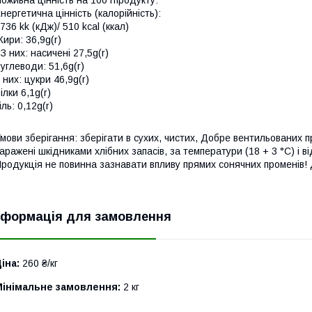
оживна цінність на 100 гпродукту:
нергетична цінність (калорійність):
736 kk (кДж)/ 510 kcal (ккал)
ири: 36,9g(r)
 З них: насичені 27,5g(r)
углеводи: 51,6g(r)
 них: цукри 46,9g(r)
ілки 6,1g(r)
іль: 0,12g(r)
мови зберігання: зберігати в сухих, чистих, Добре вентильованих 
аражені шкідниками хлібних запасів, за температури (18 + 3 °С) і в
родукція не повинна зазнавати впливу прямих сонячних променів!
нформація для замовлення
іна:
260 ₴/кг
Мінімальне замовлення:
2 кг