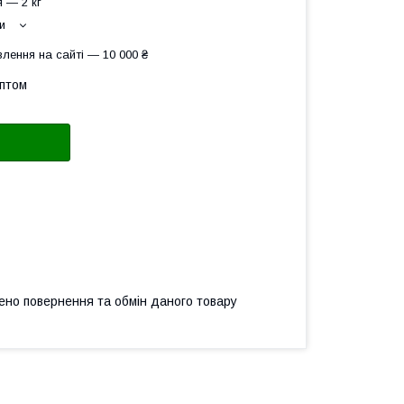
 — 2 кг
и
лення на сайті — 10 000 ₴
оптом
ено повернення та обмін даного товару