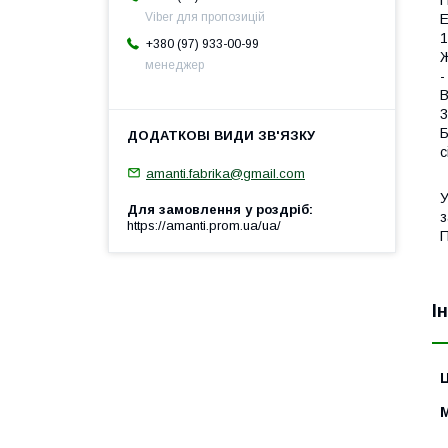
П
Viber для пропозицій
Е
1
+380 (97) 933-00-99
Ж
менеджер
-
В
3
Б
с
amanti.fabrika@gmail.com
У
Для замовлення у роздріб
з
https://amanti.prom.ua/ua/
П
І
Ц